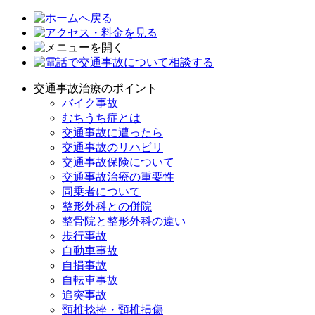
交通事故治療のポイント
バイク事故
むちうち症とは
交通事故に遭ったら
交通事故のリハビリ
交通事故保険について
交通事故治療の重要性
同乗者について
整形外科との併院
整骨院と整形外科の違い
歩行事故
自動車事故
自損事故
自転車事故
追突事故
頸椎捻挫・頸椎損傷